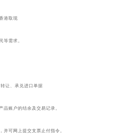
香港取现
民等需求。
证转让、承兑进口单据
产品账户的结余及交易记录。
，并可网上提交支票止付指令。