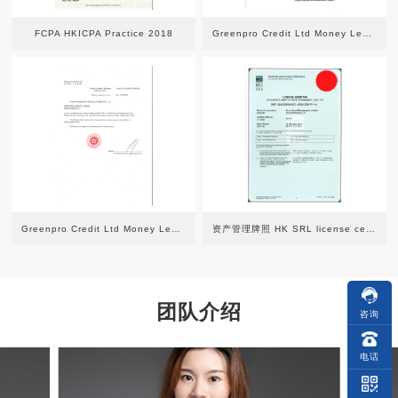
FCPA HKICPA Practice 2018
Greenpro Credit Ltd Money Lenders Licence 2019绿专借贷牌照
Greenpro Credit Ltd Money Lenders Licence 2019绿专借贷牌照
资产管理牌照 HK SRL license cert type 4&9
团队介绍
咨询
电话