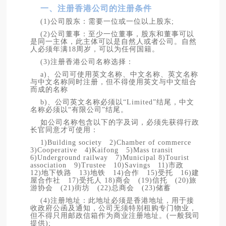
一、注册香港公司的注册条件
(1)公司股东：需要一位或一位以上股东;
(2)公司董事：至少一位董事，股东和董事可以
是同一主体，此主体可以是自然人或者公司。自然
人必须年满18周岁，可以为任何国籍。
(3)注册香港公司名称选择：
a)、公司可使用英文名称、中文名称、英文名称
与中文名称同时注册，但不得使用英文与中文组合
而成的名称
b)、公司英文名称必须以“Limited”结尾，中文
名称必须以“有限公司”结尾。
如公司名称包含以下的字及词，必须先获得行政
长官同意才可使用：
1)Building society 2)Chamber of commerce
3)Cooperative 4)Kaifong 5)Mass transit
6)Underground railway 7)Municipal 8)Tourist
association 9)Trustee 10)Savings 11)市政
12)地下铁路 13)地铁 14)合作 15)受托 16)建
屋合作社 17)受托人 18)商会 (19)信托 (20)旅
游协会 (21)街坊 (22)总商会 (23)储蓄
(4)注册地址：此地址必须是香港地址，用于接
收政府公函及通知，公司无须特别租购专门物业，
但不得只用邮政信箱作为商业注册地址。(一般我司
提供);