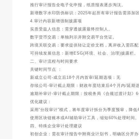
推行审计报告全电子化申报，纸质报表逐步淘汰。
新增数字水印防伪标识：2025年起所有审计报告需添加区
4.审计内容新增强制披露项
实质受益人信息：需穿透披露最终控制人。
数字货币交易：单独列示并附交易平台凭证。
跨境关联交易：要求提供转让定价文档，离岸收入需匹配
可持续发展信息：新增ESG(环境、社会、治理)披露栏。
二、审计流程与时间要求
关键时间节点 ：
新成立公司-成立后18个月内首审/延期选项：无
存续公司-审计截止期限：财政年度结束后4个月内/延期选项
逾期补审计-审计截止期限：按税务局《合规过渡计划》6个
优化建议：
采用“分段审计”模式，将年度审计拆分为季度预审，降低年
使用区块链账本或AI辅助审计工具，缩短60%处理时间
四、特殊企业审计处理建议
初创企业：需在审计报告中附商业计划书，明确区分开办