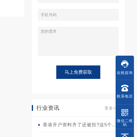
在线
咨询
联系
电话
行业资讯
更多>>
微信
二维
香港开户资料齐了还被拒?这5个隐藏雷区90%的人不知道
码