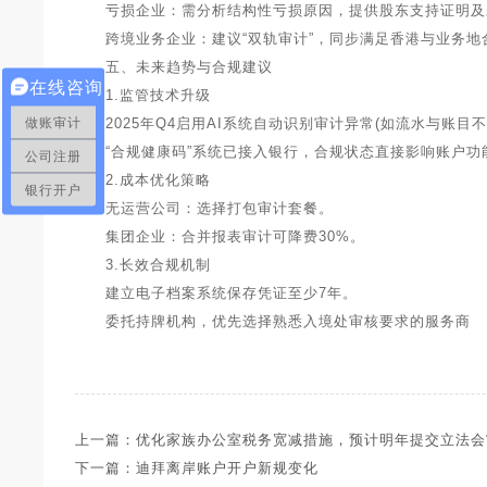
亏损企业：需分析结构性亏损原因，提供股东支持证明及
跨境业务企业：建议“双轨审计”，同步满足香港与业务地
五、未来趋势与合规建议
在线咨询
1.监管技术升级
做账审计
2025年Q4启用AI系统自动识别审计异常(如流水与账目
“合规健康码”系统已接入银行，合规状态直接影响账户功
公司注册
2.成本优化策略
银行开户
无运营公司：选择打包审计套餐。
集团企业：合并报表审计可降费30%。
3.长效合规机制
建立电子档案系统保存凭证至少7年。
委托持牌机构，优先选择熟悉入境处审核要求的服务商
上一篇：优化家族办公室税务宽减措施，预计明年提交立法会
下一篇：迪拜离岸账户开户新规变化