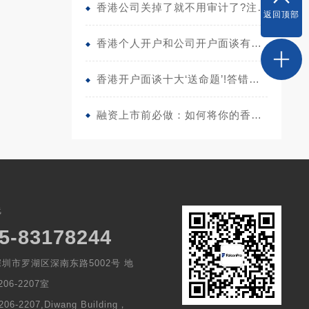
香港公司关掉了就不用审计了?注销前的税务清理一步都不能少
返回
顶部
香港个人开户和公司开户面谈有区别!答错直接白跑一趟!
香港开户面谈十大‘送命题’!答错一句直接拒!
融资上市前必做：如何将你的香港公司账目“审计合规化”?
线
5-83178244
圳市罗湖区深南东路5002号 地
06-2207室
206-2207,Diwang Building，