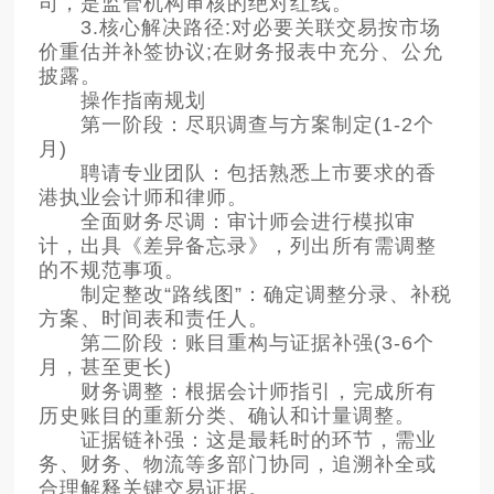
司，是监管机构审核的绝对红线。
3.核心解决路径:对必要关联交易按市场
价重估并补签协议;在财务报表中充分、公允
披露。
操作指南规划
第一阶段：尽职调查与方案制定(1-2个
月)
聘请专业团队：包括熟悉上市要求的香
港执业会计师和律师。
全面财务尽调：审计师会进行模拟审
计，出具《差异备忘录》，列出所有需调整
的不规范事项。
制定整改“路线图”：确定调整分录、补税
方案、时间表和责任人。
第二阶段：账目重构与证据补强(3-6个
月，甚至更长)
财务调整：根据会计师指引，完成所有
历史账目的重新分类、确认和计量调整。
证据链补强：这是最耗时的环节，需业
务、财务、物流等多部门协同，追溯补全或
合理解释关键交易证据。