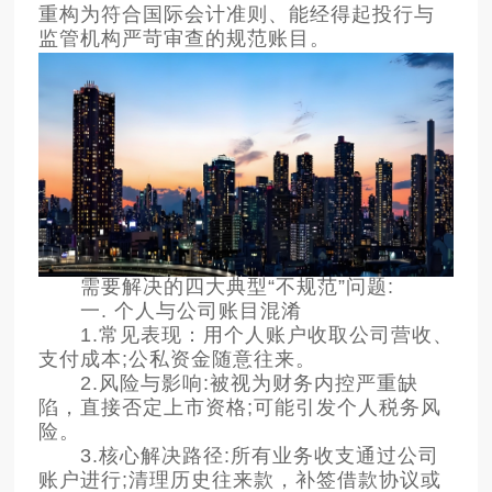
重构为符合国际会计准则、能经得起投行与
监管机构严苛审查的规范账目。
需要解决的四大典型“不规范”问题:
一. 个人与公司账目混淆
1.常见表现：用个人账户收取公司营收、
支付成本;公私资金随意往来。
2.风险与影响:被视为财务内控严重缺
陷，直接否定上市资格;可能引发个人税务风
险。
3.核心解决路径:所有业务收支通过公司
账户进行;清理历史往来款，补签借款协议或