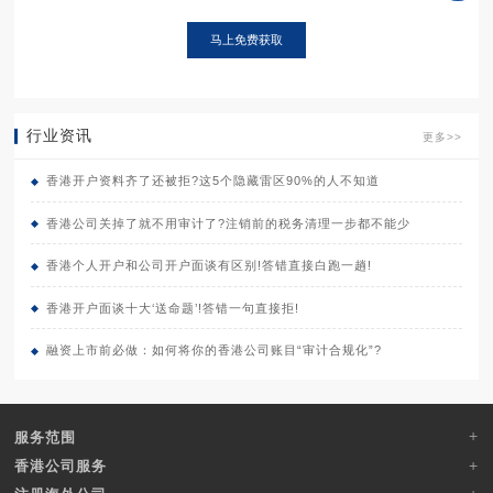
行业资讯
更多>>
香港开户资料齐了还被拒?这5个隐藏雷区90%的人不知道
香港公司关掉了就不用审计了?注销前的税务清理一步都不能少
香港个人开户和公司开户面谈有区别!答错直接白跑一趟!
香港开户面谈十大‘送命题’!答错一句直接拒!
融资上市前必做：如何将你的香港公司账目“审计合规化”?
服务范围
香港公司服务